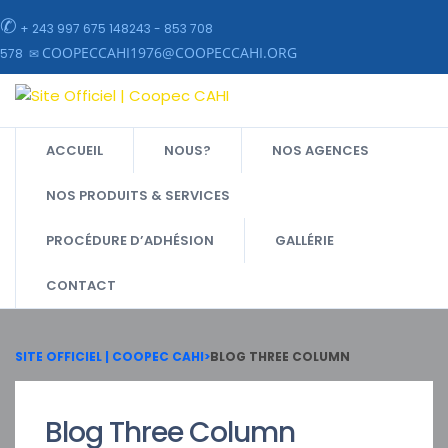
✆
+ 243 997 675 148243 - 853 708
COOPECCAHI1976@COOPECCAHI.ORG
578 ✉
ACCUEIL
NOUS?
NOS AGENCES
NOS PRODUITS & SERVICES
PROCÉDURE D’ADHÉSION
GALLÉRIE
CONTACT
SITE OFFICIEL | COOPEC CAHI
>
BLOG THREE COLUMN
Blog Three Column