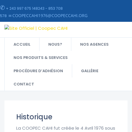
✆
+ 243 997 675 148243 - 853 708
COOPECCAHI1976@COOPECCAHI.ORG
578 ✉
ACCUEIL
NOUS?
NOS AGENCES
NOS PRODUITS & SERVICES
PROCÉDURE D’ADHÉSION
GALLÉRIE
CONTACT
SITE OFFICIEL | COOPEC CAHI
>
QUI SOMMES-NOUS?
Historique
La COOPEC CAHI fut créée le 4 Avril 1976 sous