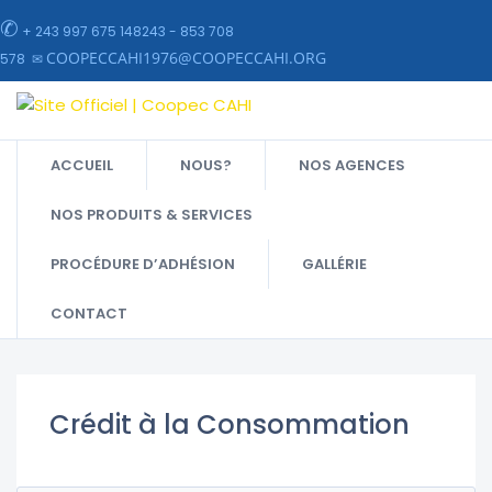
✆
+ 243 997 675 148243 - 853 708
COOPECCAHI1976@COOPECCAHI.ORG
578 ✉
ACCUEIL
NOUS?
NOS AGENCES
NOS PRODUITS & SERVICES
PROCÉDURE D’ADHÉSION
GALLÉRIE
CONTACT
SITE OFFICIEL | COOPEC CAHI
>
CRÉDIT À LA CONSOMMATION
Crédit à la Consommation