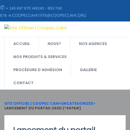
✆
+ 243 997 675 148243 - 853 708
COOPECCAHI1976@COOPECCAHI.ORG
578 ✉
ACCUEIL
NOUS?
NOS AGENCES
NOS PRODUITS & SERVICES
PROCÉDURE D’ADHÉSION
GALLÉRIE
CONTACT
SITE OFFICIEL | COOPEC CAHI
>
UNCATEGORIZED
>
LANCEMENT DU PORTAIL USSD (*4976#)