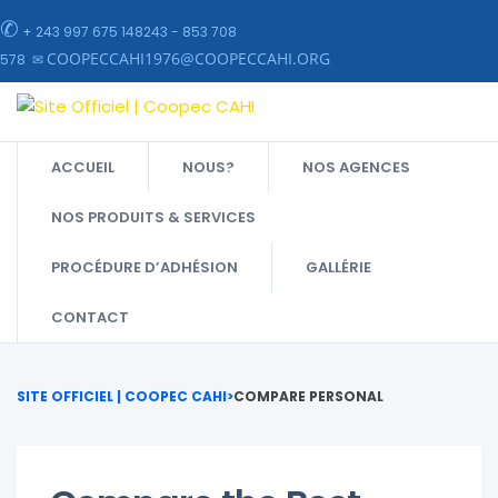
✆
+ 243 997 675 148243 - 853 708
COOPECCAHI1976@COOPECCAHI.ORG
578 ✉
ACCUEIL
NOUS?
NOS AGENCES
NOS PRODUITS & SERVICES
PROCÉDURE D’ADHÉSION
GALLÉRIE
CONTACT
SITE OFFICIEL | COOPEC CAHI
>
COMPARE PERSONAL