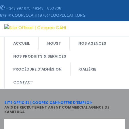
✆
+ 243 997 675 148243 - 853 708
COOPECCAHI1976@COOPECCAHI.ORG
578 ✉
ACCUEIL
NOUS?
NOS AGENCES
NOS PRODUITS & SERVICES
PROCÉDURE D’ADHÉSION
GALLÉRIE
CONTACT
SITE OFFICIEL | COOPEC CAHI
>
OFFRE D'EMPLOI
>
AVIS DE RECRUTEMENT AGENT COMMERCIAL AGENCE DE
KAMITUGA